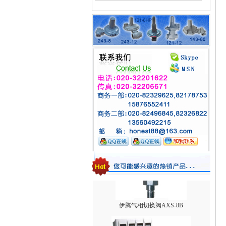
台湾HNT/HT系列壁挂式电热式气化器
1588VN/1588MN减压阀/煤气调压阀
伊腾气相切换阀AXS-8B