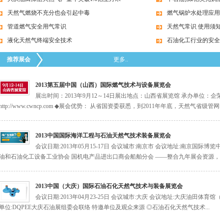
天然气燃烧不充分也会引起中毒
燃气锅炉水处理应用
管道燃气安全用气常识
天然气常识 使用须
液化天然气终端安全技术
石油化工行业的安全
推荐展会
更多..
2013第五届中国（山西）国际燃气技术与设备展览会
展出时间：2013年9月12～14日展出地点：山西省展览馆 承办单位
http://www.cwncp.com ◆展会优势： 从省国资委获悉，到2011年年底，天然气省级管网..
2013中国国际海洋工程与石油天然气技术装备展览会
会议日期:2013年05月15-17日 会议城市:南京市 会议地址:南京国际
油和石油化工设备工业协会 国机电产品进出口商会船舶分会 ——整合九年展会资源，依
2013中国（大庆）国际石油石化天然气技术与装备展览会
会议日期:2013年04月23-25日 会议城市:大庆 会议地址:大庆油田
单位:DQPEE大庆石油展组委会联络 特邀单位及观众来源 ◎石油石化天然气技术...