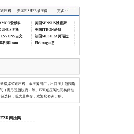
R减压阀
美国FISHER减压阀
更多>>
AMCO爱默科
美国SENSUS胜塞斯
DUNGS冬斯
美国ITRON爱创
JESVONS吉文
法国MESURA莫瑞拉
霍科德krom
Elektrogas意
R大流量指挥式减压阀，承压范围广，出口压力范围选
气（需另脱脂脱硫）等。EZR减压阀比同类阀性
0等多口径选择，现大量库存，欢迎您咨询订购。
 EZR调压阀