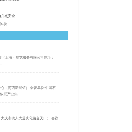
知几点安全
评价
：企荣（上海）展览服务有限公司网址：
.
博览中心（河西新展馆） 会议单位:中国石
托产业集...
体育馆（大庆市铁人大道庆化路交叉口） 会议