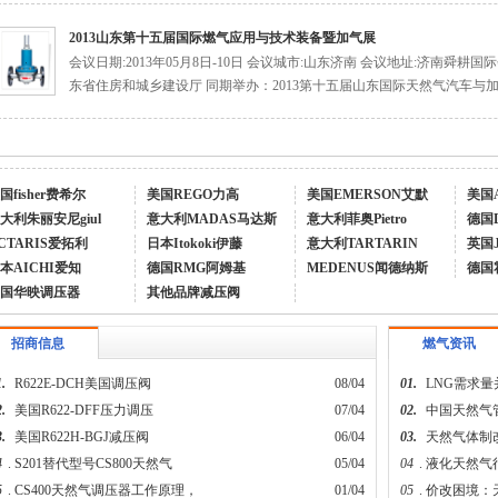
2013山东第十五届国际燃气应用与技术装备暨加气展
会议日期:2013年05月8日-10日 会议城市:山东济南 会议地址:济南舜耕
东省住房和城乡建设厅 同期举办：2013第十五届山东国际天然气汽车与加气
国fisher费希尔
美国REGO力高
美国EMERSON艾默
美国
大利朱丽安尼giul
意大利MADAS马达斯
意大利菲奥Pietro
德国
CTARIS爱拓利
日本Itokoki伊藤
意大利TARTARIN
英国
本AICHI爱知
德国RMG阿姆基
MEDENUS闻德纳斯
德国
国华映调压器
其他品牌减压阀
招商信息
燃气资讯
.
R622E-DCH美国调压阀
08/04
01.
LNG需求
.
美国R622-DFF压力调压
07/04
02.
中国天然气
.
美国R622H-BGJ减压阀
06/04
03.
天然气体制
4
.
S201替代型号CS800天然气
05/04
04
.
液化天然气
5
.
CS400天然气调压器工作原理，
01/04
05
.
价改困境：