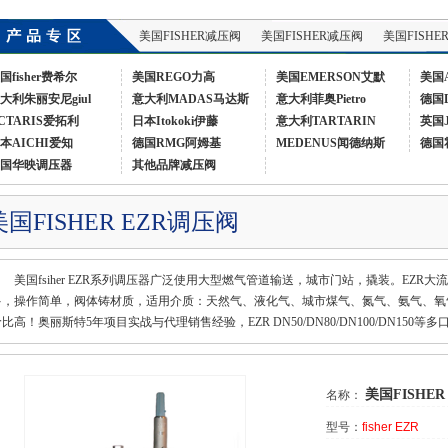
美国FISHER减压阀
美国FISHER减压阀
美国FISHE
国fisher费希尔
美国REGO力高
美国EMERSON艾默
美国
大利朱丽安尼giul
意大利MADAS马达斯
意大利菲奥Pietro
德国
CTARIS爱拓利
日本Itokoki伊藤
意大利TARTARIN
英国
本AICHI爱知
德国RMG阿姆基
MEDENUS闻德纳斯
德国
国华映调压器
其他品牌减压阀
美国FISHER EZR调压阀
美国fsiher EZR系列调压器广泛使用大型燃气管道输送，城市门站，撬装。EZ
多，操作简单，阀体铸材质，适用介质：天然气、液化气、城市煤气、氮气、氨气、氧
比高！奥丽斯特5年项目实战与代理销售经验，EZR DN50/DN80/DN100/DN15
美国FISHER
名称：
型号：
fisher EZR