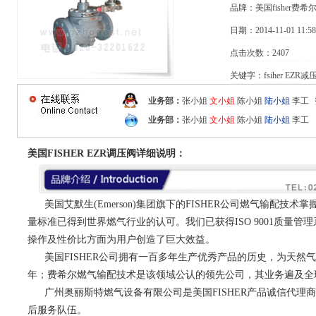
品牌：美国fisher费希
日期：2014-11-01 11:58
点击次数：2407
关键字：fsiher EZR减
业务部：
张小姐
文小姐
陈小姐
陆小姐
李工
业务部：
张小姐
文小姐
陈小姐
陆小姐
李工
美国FISHER EZR调压阀详细说明：
美国艾默生(Emerson)集团旗下的FISHER公司燃气输配技
量标准已得到世界燃气行业的认可。我们已获得ISO 9001质量
操作及性价比方面为用户创造了巨大效益。
美国FISHER公司拥有一百多年生产优秀产品的历史，为天然
年；费希尔燃气输配技术是该领域公认的领先公司，其业务遍及全
广州奥丽斯特燃气设备有限公司是美国FISHER产品诚信代理
后服务队伍。