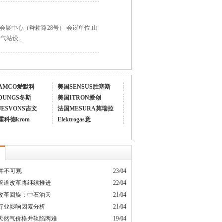
国际会展中心（舜耕路28号） 会议单位:山
站设...
AMCO爱默科
美国SENSUS胜塞斯
DUNGS冬斯
美国ITRON爱创
JESVONS吉文
法国MESURA莫瑞拉
霍科德krom
Elektrogas意
量并不可观
23/04
管道改革将继续推进
22/04
改革回旋：中石油天
21/04
行业影响因素分析
21/04
天然气价格并轨陷两难
19/04