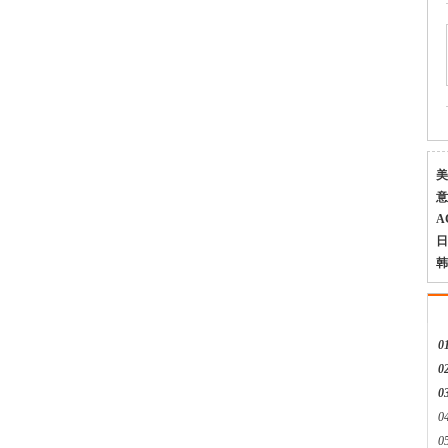
费希尔299H美国fisher调压器
美
意
A
美国fisher费希尔133HP调压器
日
韩
01
02
03
0
美国fisher带切断299HS调压器
0