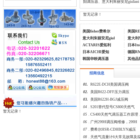
阳调压器、意大利朱丽安尼giuliani
暂无记录！
美国fisher费希尔
美国R
意大利朱丽安尼giul
意大利
ACTARIS爱拓利
日本Ito
日本AICHI爱知
德国R
韩国华映调压器
其他品
招商信息
01.
R622E-DCH美国调压阀
02.
美国R622-DFF压力调压
03.
美国R622H-BGJ减压阀
04
.
S201替代型号CS800天然气
暂无记录！
05
.
CS400天然气调压器工作原理
06
.
广州299H调压阀维修，299H
07
.
费希尔HSR-CDHBLYN减压
08
.
天然气流量计6大常见故障及