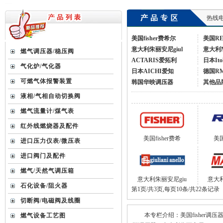
热线电话
美国fisher费希尔
美国R
意大利朱丽安尼giul
意大利
燃气调压器/稳压阀
ACTARIS爱拓利
日本Ito
气化炉/气化器
日本AICHI爱知
德国R
可燃气体报警装置
韩国华映调压器
其他品
液相/气相自动切换阀
燃气流量计/煤气表
红外线燃烧器及配件
美国fisher费希
美
进口压力仪表/微压表
进口阀门及配件
燃气/天然气调压箱
意大利朱丽安尼giu
意大
石化设备/阻火器
第1页/共3页,每页10条/共22条记录
切断阀/电磁阀及线圈
本专栏介绍：美国fisher调压
燃气设备工艺图