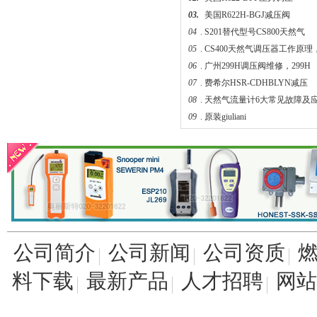
03.
美国R622H-BGJ减压阀
04
.
S201替代型号CS800天然气
fisher煤气减压阀FS-67CH-743
05
.
CS400天然气调压器工作原理
06
.
广州299H调压阀维修，299H
07
.
费希尔HSR-CDHBLYN减压
08
.
天然气流量计6大常见故障及
09
.
原装giuliani
04.
液化石油气火灾爆炸原因和防
费希尔299H美国fisher调压器
公司简介
公司新闻
公司资质
料下载
最新产品
人才招聘
网站
美国fisher费希尔133HP调压器