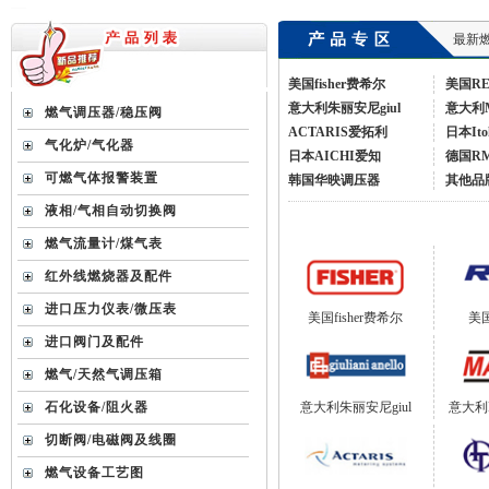
最新燃
美国fisher费希尔
美国R
意大利朱丽安尼giul
意大利
燃气调压器/稳压阀
ACTARIS爱拓利
日本Ito
气化炉/气化器
日本AICHI爱知
德国R
可燃气体报警装置
韩国华映调压器
其他品
液相/气相自动切换阀
燃气流量计/煤气表
红外线燃烧器及配件
进口压力仪表/微压表
美国fisher费希尔
美
进口阀门及配件
燃气/天然气调压箱
意大利朱丽安尼giul
意大利
石化设备/阻火器
切断阀/电磁阀及线圈
燃气设备工艺图