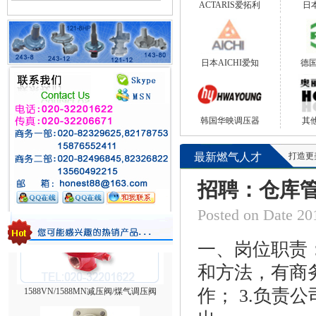
ACTARIS爱拓利
日本
日本AICHI爱知
德国
韩国华映调压器
其
台湾HNT/HT系列壁挂式电热式气化器
最新燃气人才
打造更美好的
招聘：仓库管
Posted on Date
一、岗位职责
和方法，有商
1588VN/1588MN减压阀/煤气调压阀
作； 3.负责