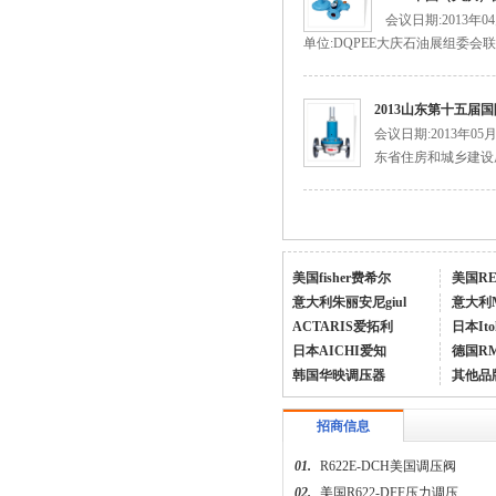
会议日期:2013年
单位:DQPEE大庆石油展组委会联
2013山东第十五
会议日期:2013年0
美国费希尔627-496fisher天然气调压阀
东省住房和城乡建设厅
美国fisher费希尔
美国R
意大利朱丽安尼giul
意大利
ACTARIS爱拓利
日本Ito
日本AICHI爱知
德国R
627-576美国fisher燃气调压阀
韩国华映调压器
其他品
招商信息
01.
R622E-DCH美国调压阀
02.
美国R622-DFF压力调压