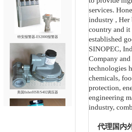
to provide hig
services. Hone
industry , He
country and it
特安报警器-ES2000报警器
established g
SINOPEC, Ind
Company and o
technologies h
chemicals, fo
美国fisherHSR/S402调压器
protection, en
engineering ma
industry, comb
代理国内