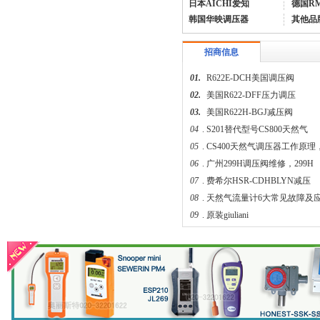
日本AICHI爱知
德国R
韩国华映调压器
其他品
招商信息
01.
R622E-DCH美国调压阀
02.
美国R622-DFF压力调压
费希尔299H美国fisher调压器
03.
美国R622H-BGJ减压阀
04
.
S201替代型号CS800天然气
05
.
CS400天然气调压器工作原理
06
.
广州299H调压阀维修，299H
07
.
费希尔HSR-CDHBLYN减压
08
.
天然气流量计6大常见故障及
09
.
原装giuliani
04.
液化石油气火灾爆炸原因和防
美国fisher费希尔133HP调压器