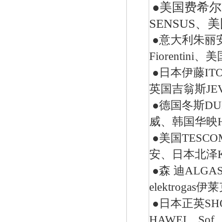
●美国费希尔
美国fisherR622-DFF减压阀
SENSUS、
●意大利朱丽安尼G
Fiorentini
●日本伊藤IT
英国吉翁斯JE
●德国冬斯DUN
台湾HNT/HT系列50KG-500KG电热式气化
器
威、韩国华映H
●美国TESC
安、日本北泽K
●森 迪ALG
elektroga
●日本正英SHO
特安点型可燃气体探测器ES2000T
HAWEI、S