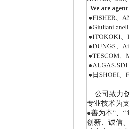
We are agent 
●FISHER、A
●Giuliani an
●ITOKOKI、
●DUNGS、Aic
美国fisherR622H-DGJ调压器
●TESCOM、M
●ALGAS.SDI、
●日SHOEI、F
公司致力
专业技术
为
美国费希尔627-496fisher天然气调压阀
●善
为本
”
、
“
创新、诚信、