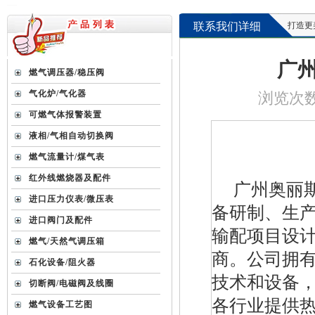
联系我们详细
打造更美好的
广
燃气调压器/稳压阀
气化炉/气化器
浏览次数 1
可燃气体报警装置
液相/气相自动切换阀
燃气流量计/煤气表
红外线燃烧器及配件
广州奥丽
进口压力仪表/微压表
备研制、生
进口阀门及配件
输配项目设
燃气/天然气调压箱
商。公司拥
石化设备/阻火器
技术和设备
切断阀/电磁阀及线圈
各行业提供
燃气设备工艺图
台湾HNT/HT系列壁挂式电热式气化器