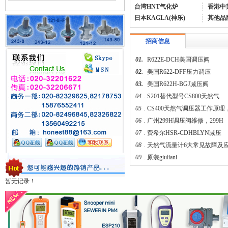
台湾HNT气化炉
香港中
日本KAGLA(神乐)
其他品
招商信息
01.
R622E-DCH美国调压阀
02.
美国R622-DFF压力调压
03.
美国R622H-BGJ减压阀
04
.
S201替代型号CS800天然气
05
.
CS400天然气调压器工作原理
06
.
广州299H调压阀维修，299H
07
.
费希尔HSR-CDHBLYN减压
08
.
天然气流量计6大常见故障及
09
.
原装giuliani
暂无记录！