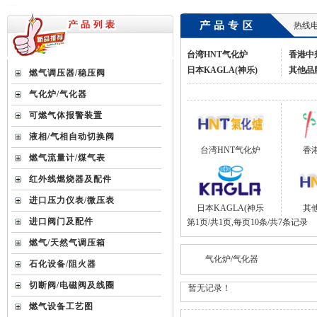
热线电话
台湾HNT气化炉
香港中
日本KAGLA(神乐)
其他品
燃气调压器/稳压阀
气化炉/气化器
可燃气体报警装置
液相/气相自动切换阀
台湾HNT气化炉
香
燃气流量计/煤气表
红外线燃烧器及配件
进口压力仪表/微压表
日本KAGLA(神乐
其
进口阀门及配件
第1页/共1页,每页10条/共7条记录
燃气/天然气调压箱
气化炉/气化器
石化设备/阻火器
切断阀/电磁阀及线圈
暂无记录！
燃气设备工艺图