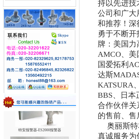
持以先进技
1588VN/1588MN减压阀/煤气调压阀
公司和广大
和推荐！深
勇于不断开
牌：美国力高
AMCO、美
国爱拓利AC
伊腾气相切换阀AXS-8B
达斯MADAS
KATSUR
BBS、日本
合作伙伴关
的售前、售
奥丽斯特本
特安报警器-ES2000报警器
真诚服务为