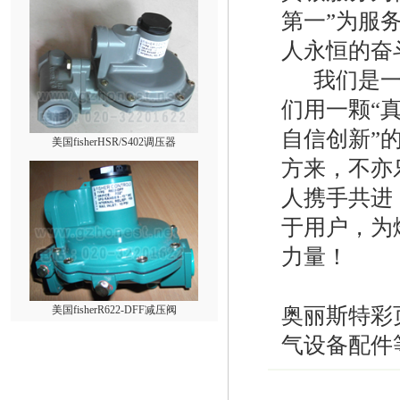
第一”为服
人永恒的奋
我们是一
们用一颗“
美国fisherHSR/S402调压器
自信创新”
方来，不亦
人携手共进
于用户，为
力量！
美国fisherR622-DFF减压阀
奥丽斯特彩
气设备配件