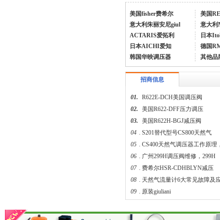
美国fisher费希尔
美国R
意大利朱丽安尼giul
意大利
ACTARIS爱拓利
日本Ito
日本AICHI爱知
德国R
韩国华映调压器
其他品
fisher煤气减压阀FS-67CH-743
招商信息
01.
R622E-DCH美国调压阀
02.
美国R622-DFF压力调压
03.
美国R622H-BGJ减压阀
04
.
S201替代型号CS800天然气
05
.
CS400天然气调压器工作原理
06
.
广州299H调压阀维修，299H
费希尔299H美国fisher调压器
07
.
费希尔HSR-CDHBLYN减压
08
.
天然气流量计6大常见故障及
09
.
原装giuliani
04.
液化石油气火灾爆炸原因和防