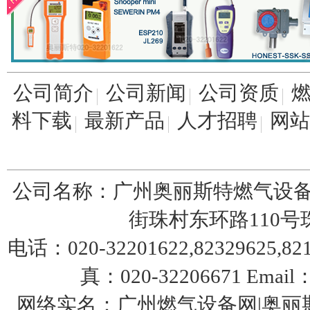
美国fisher费希尔133HP调压器
公司简介
公司新闻
公司资质
料下载
最新产品
人才招聘
网站
美国fisher带切断299HS调压器
公司名称：广州奥丽斯特燃气设备
街珠村东环路110号珠园
电话：020-32201622,82329625,8217
真：020-32206671 Email：
网络实名：广州燃气设备网|奥丽斯
美国fisher费希尔630调压器